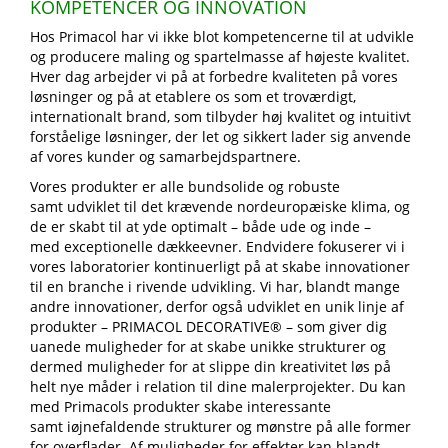
KOMPETENCER OG INNOVATION
Hos Primacol har vi ikke blot kompetencerne til at udvikle
og producere maling og spartelmasse af højeste kvalitet.
Hver dag arbejder vi på at forbedre kvaliteten på vores
løsninger og på at etablere os som et troværdigt,
internationalt brand, som tilbyder høj kvalitet og intuitivt
forståelige løsninger, der let og sikkert lader sig anvende
af vores kunder og samarbejdspartnere.
Vores produkter er alle bundsolide og robuste
samt udviklet til det krævende nordeuropæiske klima, og
de er skabt til at yde optimalt – både ude og inde –
med exceptionelle dækkeevner. Endvidere fokuserer vi i
vores laboratorier kontinuerligt på at skabe innovationer
til en branche i rivende udvikling. Vi har, blandt mange
andre innovationer, derfor også udviklet en unik linje af
produkter – PRIMACOL DECORATIVE® – som giver dig
uanede muligheder for at skabe unikke strukturer og
dermed muligheder for at slippe din kreativitet løs på
helt nye måder i relation til dine malerprojekter. Du kan
med Primacols produkter skabe interessante
samt iøjnefaldende strukturer og mønstre på alle former
for overflader. Af muligheder for effekter kan blandt