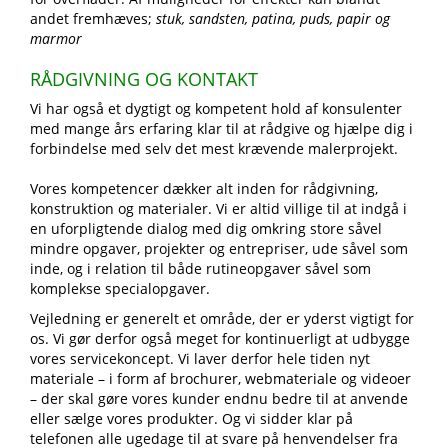
andet fremhæves;
stuk, sandsten, patina, puds, papir og
marmor
RÅDGIVNING OG KONTAKT
Vi har også et dygtigt og kompetent hold af konsulenter
med mange års erfaring klar til at rådgive og hjælpe dig i
forbindelse med selv det mest krævende malerprojekt.
Vores kompetencer dækker alt inden for rådgivning,
konstruktion og materialer. Vi er altid villige til at indgå i
en uforpligtende dialog med dig omkring store såvel
mindre opgaver, projekter og entrepriser, ude såvel som
inde, og i relation til både rutineopgaver såvel som
komplekse specialopgaver.
Vejledning er generelt et område, der er yderst vigtigt for
os. Vi gør derfor også meget for kontinuerligt at udbygge
vores servicekoncept. Vi laver derfor hele tiden nyt
materiale – i form af brochurer, webmateriale og videoer
– der skal gøre vores kunder endnu bedre til at anvende
eller sælge vores produkter. Og vi sidder klar på
telefonen alle ugedage til at svare på henvendelser fra