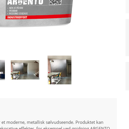
er et moderne, metallisk sølvudseende. Produktet kan
e dekorative effekter, for eksempel ved gnidning.ARGENTO