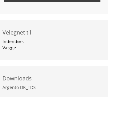
Fast lagervare hos :
Gebenna
Velegnet til
Indendørs
Vægge
Downloads
Argento DK_TDS