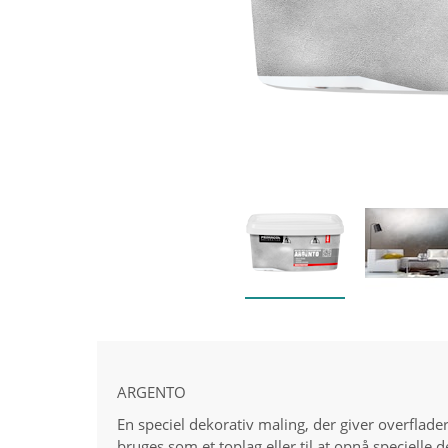
ARGENTO
En speciel dekorativ maling, der giver overflad
bruges som et toplag eller til at opnå speciell