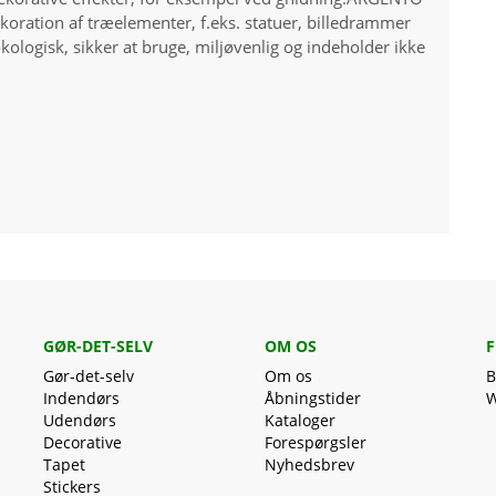
dekoration af træelementer, f.eks. statuer, billedrammer
 økologisk, sikker at bruge, miljøvenlig og indeholder ikke
GØR-DET-SELV
OM OS
F
Gør-det-selv
Om os
B
Indendørs
Åbningstider
W
Udendørs
Kataloger
Decorative
Forespørgsler
Tapet
Nyhedsbrev
Stickers