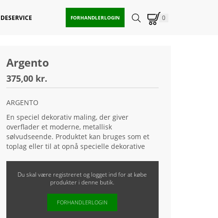
DESERVICE
0
FORHANDLERLOGIN
Argento
375,00 kr.
ARGENTO
En speciel dekorativ maling, der giver
overflader et moderne, metallisk
sølvudseende. Produktet kan bruges som et
toplag eller til at opnå specielle dekorative
effekter, for eksempel ved gnidning.ARGENTO
er designet til maling af vægge og lofter og til
Du skal være registreret og logget ind for at købe
dekoration af træelementer, f.eks. statuer,
produkter i denne butik.
billedrammer etc. Efter tørring er laget
vaskbart. Malingen er økologisk, sikker at
FORHANDLERLOGIN
bruge, miljøvenlig og indeholder ikke
opløsningsmidler.