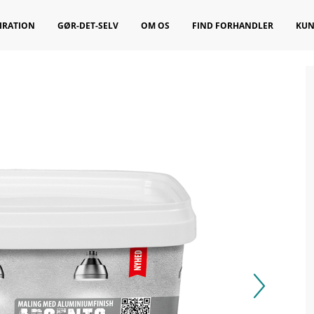
IRATION
GØR-DET-SELV
OM OS
FIND FORHANDLER
KUN