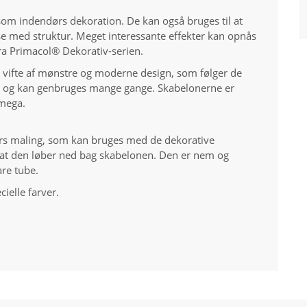
som indendørs dekoration. De kan også bruges til at
se med struktur. Meget interessante effekter kan opnås
ra Primacol® Dekorativ-serien.
 vifte af mønstre og moderne design, som følger de
ale og kan genbruges mange gange. Skabelonerne er
 mega.
ørs maling, som kan bruges med de dekorative
 at den løber ned bag skabelonen. Den er nem og
re tube.
cielle farver.