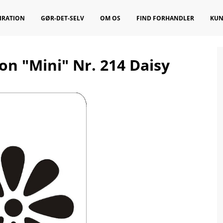
IRATION
GØR-DET-SELV
OM OS
FIND FORHANDLER
KUN
n "Mini" Nr. 214 Daisy