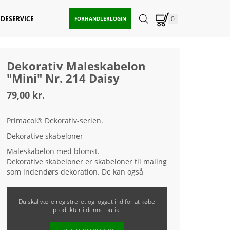
DESERVICE
0
FORHANDLERLOGIN
Dekorativ Maleskabelon
"Mini" Nr. 214 Daisy
79,00 kr.
Primacol® Dekorativ-serien.
Dekorative skabeloner
Maleskabelon med blomst.
Dekorative skabeloner er skabeloner til maling
som indendørs dekoration. De kan også
bruges til at skabe smukke relieffer ved hjælp
af spartelmasse med struktur. Meget
Du skal være registreret og logget ind for at købe
interessante effekter kan opnås ved at bruge
produkter i denne butik.
skabeloner med andre produkter fra
Primacol® Dekorativ-serien.