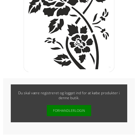
Du skal være registreret og logget ind for at købe produkter i
denne butik.
FORHANDLERLOGIN