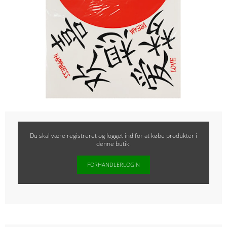
Du skal være registreret og logget ind for at købe produkter i
denne butik.
FORHANDLERLOGIN