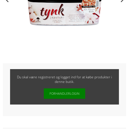
Du skal være registreret og logget ind for at købe produkter i
denne butik.
FORHANDLERLOGIN