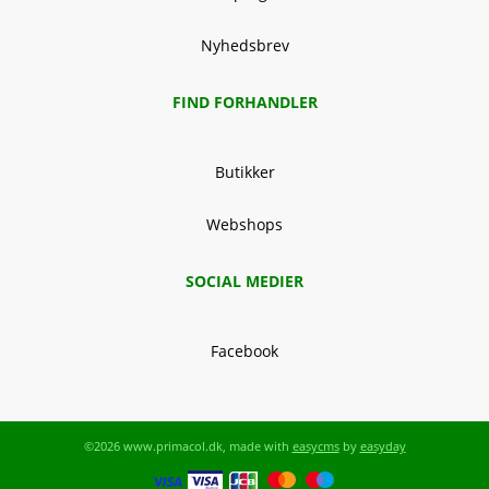
Nyhedsbrev
FIND FORHANDLER
Butikker
Webshops
SOCIAL MEDIER
Facebook
©2026 www.primacol.dk, made with
easycms
by
easyday