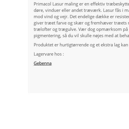
Primacol Lasur maling er en effektiv træbeskytt
døre, vinduer eller andet træværk. Lasur fås i m
mod vind og vejr. Det endelige dække er resist
giver træet farve og skær og fremhæver træets n
trælofter og trægulve. Vær dog opmærksom på at
pigmentering, så du vil skulle nøjes med at behan
Produktet er hurtigtørrende og et ekstra lag kan 
Lagervare hos :
Gebenna