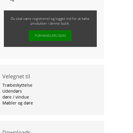
Du skal være registreret og logget ind for at købe
produkter i denne butik.
FORHANDLERLOGIN
Velegnet til
Træbeskyttelse
Udendørs
døre / vindue
Møbler og døre
Downloads