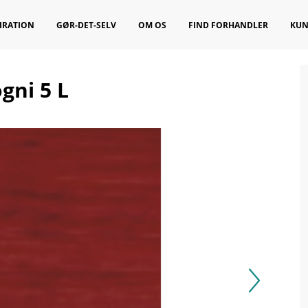
IRATION
GØR-DET-SELV
OM OS
FIND FORHANDLER
KUN
gni 5 L