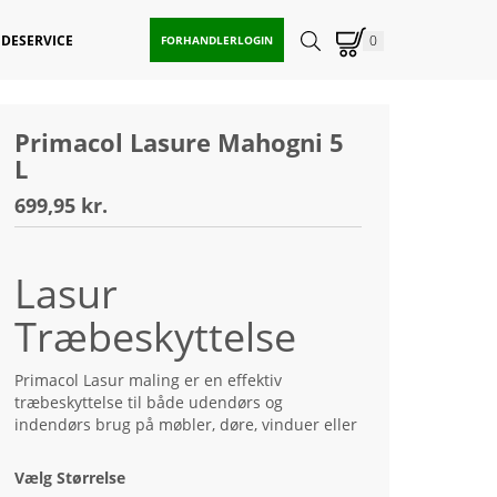
DESERVICE
0
FORHANDLERLOGIN
Primacol Lasure Mahogni 5
L
699,95 kr.
Lasur
Træbeskyttelse
Primacol Lasur maling er en effektiv
træbeskyttelse til både udendørs og
indendørs brug på møbler, døre, vinduer eller
andet træværk. Lasur fås i mange forskellige
farver og varianter og beskytter træet mod
Vælg Størrelse
vind og vejr. Det endelige dække er resistent