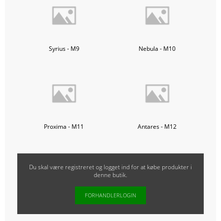
Syrius - M9
Nebula - M10
Proxima - M11
Antares - M12
Du skal være registreret og logget ind for at købe produkter i
denne butik.
FORHANDLERLOGIN