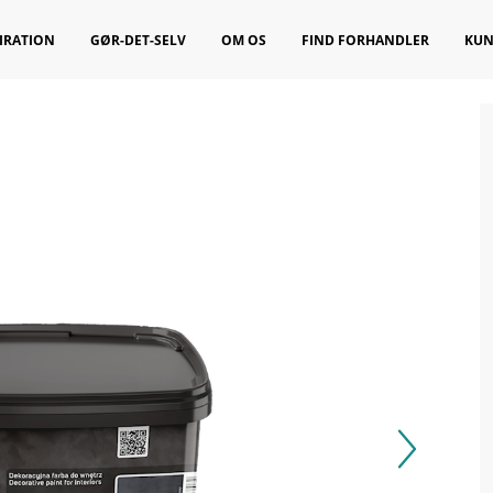
IRATION
GØR-DET-SELV
OM OS
FIND FORHANDLER
KUN