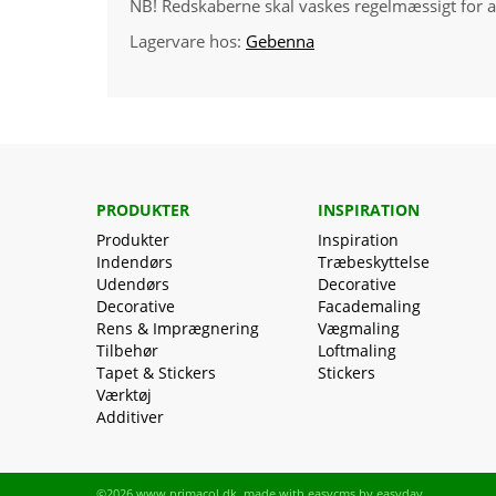
NB! Redskaberne skal vaskes regelmæssigt for a
Lagervare hos:
Gebenna
PRODUKTER
INSPIRATION
Produkter
Inspiration
Indendørs
Træbeskyttelse
Udendørs
Decorative
Decorative
Facademaling
Rens & Imprægnering
Vægmaling
Tilbehør
Loftmaling
Tapet & Stickers
Stickers
Værktøj
Additiver
©2026 www.primacol.dk, made with
easycms
by
easyday