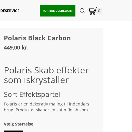
DESERVICE
0
FORHANDLERLOGIN
Polaris Black Carbon
449,00 kr.
Polaris Skab effekter
som iskrystaller
Sort Effektspartel
Polaris er en dekorativ maling til indendørs
brug. Produktet skaber en satin finish som
skinner med sarte refleksioner. Effekten
forstærkes med intensiteten af lyskilden.
Vælg Størrelse
Produktet er perfekt til brug I moderne og