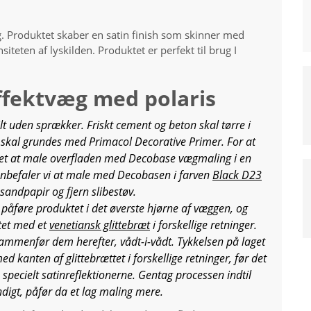
ug. Produktet skaber en satin finish som skinner med
iteten af lyskilden. Produktet er perfekt til brug I
ffektvæg med polaris
ilt uden sprækker. Friskt cement og beton skal tørre i
skal grundes med Primacol Decorative Primer. For at
 det at male overfladen med Decobase vægmaling i en
 anbefaler vi at male med Decobasen i farven
Black D23
 sandpapir og fjern slibestøv.
 påføre produktet i det øverste hjørne af væggen, og
tet med et
venetiansk glittebræt
i forskellige retninger.
ammenfør dem herefter, vådt-i-vådt. Tykkelsen på laget
 kanten af glittebrættet i forskellige retninger, før det
, specielt satinreflektionerne. Gentag processen indtil
digt, påfør da et lag maling mere.