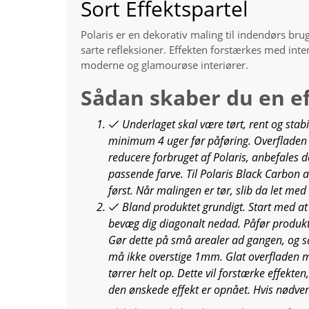
Sort Effektspartel
Polaris er en dekorativ maling til indendørs br
sarte refleksioner. Effekten forstærkes med intens
moderne og glamourøse interiører.
Sådan skaber du en e
Underlaget skal være tørt, rent og stab
minimum 4 uger før påføring. Overfladen 
reducere forbruget af Polaris, anbefales
passende farve. Til Polaris Black Carbon
først. Når malingen er tør, slib da let med
Bland produktet grundigt. Start med at
bevæg dig diagonalt nedad. Påfør produk
Gør dette på små arealer ad gangen, og s
må ikke overstige 1mm. Glat overfladen med
tørrer helt op. Dette vil forstærke effekten
den ønskede effekt er opnået. Hvis nødven