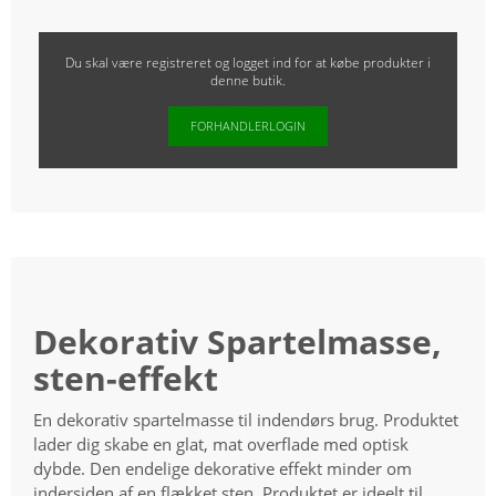
Du skal være registreret og logget ind for at købe produkter i
denne butik.
FORHANDLERLOGIN
Dekorativ Spartelmasse,
sten-effekt
En dekorativ spartelmasse til indendørs brug. Produktet
lader dig skabe en glat, mat overflade med optisk
dybde. Den endelige dekorative effekt minder om
indersiden af en flækket sten. Produktet er ideelt til