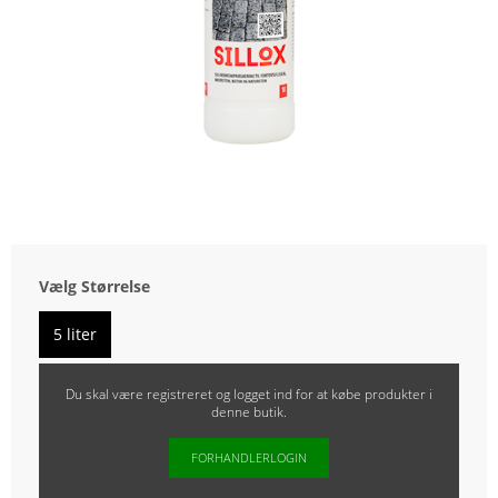
Vælg Størrelse
5 liter
Du skal være registreret og logget ind for at købe produkter i
denne butik.
FORHANDLERLOGIN