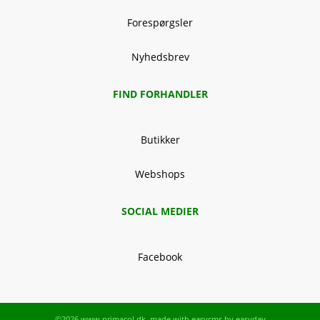
Forespørgsler
Nyhedsbrev
FIND FORHANDLER
Butikker
Webshops
SOCIAL MEDIER
Facebook
©2026 www.primacol.dk, made with
easycms
by
easyday