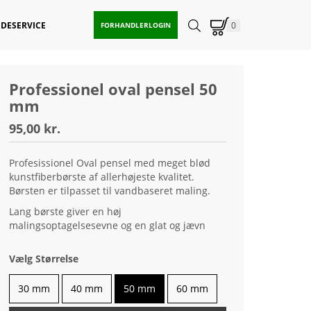
DESERVICE
0
FORHANDLERLOGIN
Professionel oval pensel 50
mm
95,00 kr.
Profesissionel Oval pensel med meget blød
kunstfiberbørste af allerhøjeste kvalitet.
Børsten er tilpasset til vandbaseret maling.
Lang børste giver en høj
malingsoptagelsesevne og en glat og jævn
overfladefinish.
Vælg Størrelse
30 mm
40 mm
50 mm
60 mm