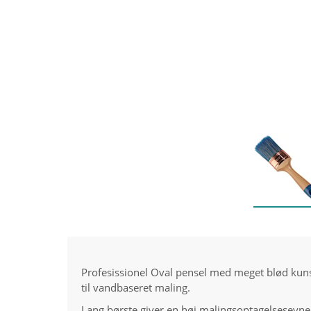
Profesissionel Oval pensel med meget blød kunstf
til vandbaseret maling.
Lang børste giver en høj malingsoptagelsesevne 