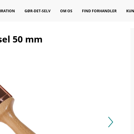
IRATION
GØR-DET-SELV
OM OS
FIND FORHANDLER
KUN
nsel 50 mm