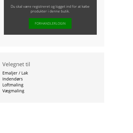
Du skal være registreret og logget ind for at købe
produkter i denne butik.
FORHANDLERLOGIN
Velegnet til
Emaljer / Lak
Indendørs
Loftmaling
Vægmaling