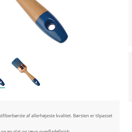
iberbørste af allerhøjeste kvalitet. Børsten er tilpasset
og en glat og jævn overfladefinish.