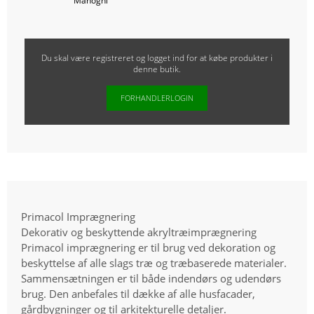
Mahogni
Du skal være registreret og logget ind for at købe produkter i
denne butik.
FORHANDLERLOGIN
Primacol Imprægnering
Dekorativ og beskyttende akryltræimprægnering
Primacol imprægnering er til brug ved dekoration og
beskyttelse af alle slags træ og træbaserede materialer.
Sammensætningen er til både indendørs og udendørs
brug. Den anbefales til dække af alle husfacader,
gårdbygninger og til arkitekturelle detaljer.