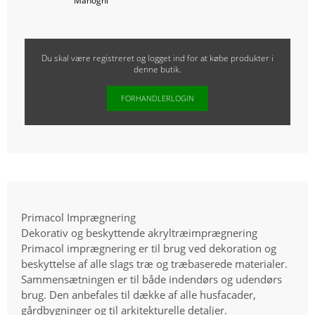
Mahogni
Du skal være registreret og logget ind for at købe produkter i
denne butik.
FORHANDLERLOGIN
Primacol Imprægnering
Dekorativ og beskyttende akryltræimprægnering
Primacol imprægnering er til brug ved dekoration og
beskyttelse af alle slags træ og træbaserede materialer.
Sammensætningen er til både indendørs og udendørs
brug. Den anbefales til dække af alle husfacader,
gårdbygninger og til arkitekturelle detaljer.