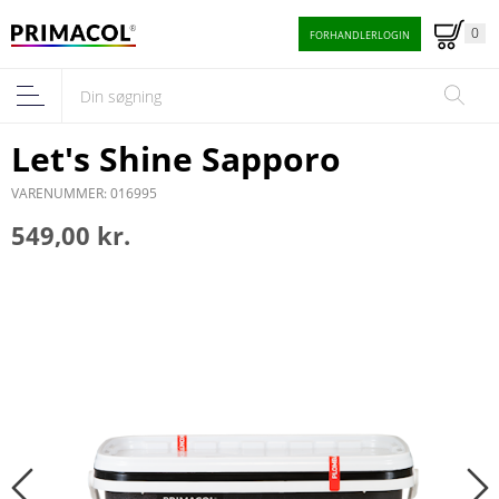
0
FORHANDLERLOGIN
Let's Shine Sapporo
VARENUMMER: 016995
549,00 kr.